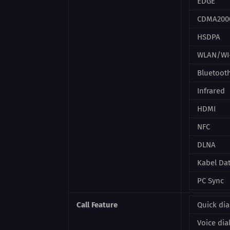
EDGE
CDMA200
HSDPA
WLAN/WI-
Bluetoot
Infrared
HDMI
NFC
DLNA
Kabel Da
PC Sync
Call Feature
Quick dia
Voice dia