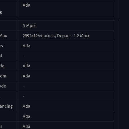
Ada
g
5 Mpix
 Max
2592x1944 pixels/Depan - 1.2 Mpix
us
Ada
ht
-
de
Ada
Zoom
Ada
ode
-
-
lancing
Ada
Ada
ss
Ada