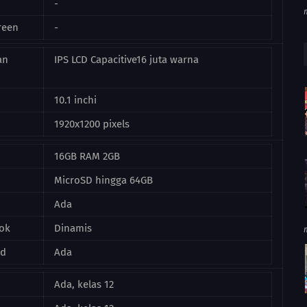
-
reen
-
an
IPS LCD Capacitive16 juta warna
10.1 inchi
1920x1200 pixels
16GB RAM 2GB
MicroSD hingga 64GB
Ada
ok
Dinamis
rd
Ada
Ada, kelas 12