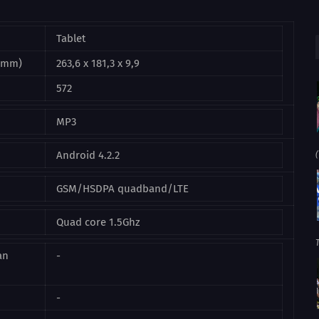
Tablet
(mm)
263,6 x 181,3 x 9,9
572
MP3
Android 4.2.2
(
GSM/HSDPA quadband/LTE
Quad core 1.5Ghz
an
-
-