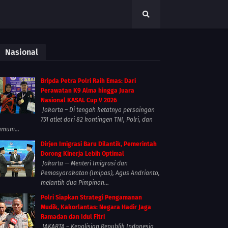
Nasional
Bripda Petra Polri Raih Emas: Dari
Perawatan K9 Alma hingga Juara
Nasional KASAL Cup V 2026
Jakarta – Di tengah ketatnya persaingan
751 atlet dari 82 kontingen TNI, Polri, dan
umum...
Dirjen Imigrasi Baru Dilantik, Pemerintah
Dorong Kinerja Lebih Optimal
Jakarta — Menteri Imigrasi dan
Pemasyarakatan (Imipas), Agus Andrianto,
melantik dua Pimpinan...
Polri Siapkan Strategi Pengamanan
Mudik, Kakorlantas: Negara Hadir Jaga
Ramadan dan Idul Fitri
JAKARTA – Kepolisian Republik Indonesia