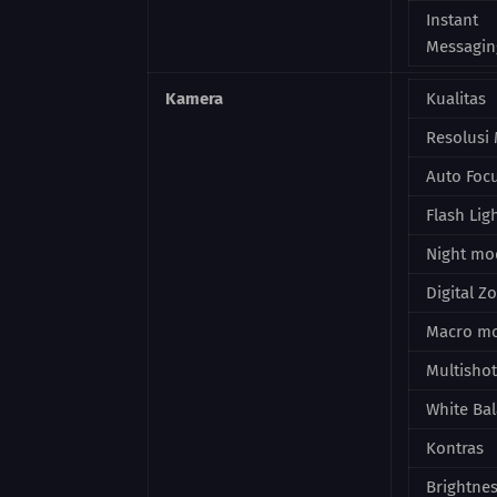
Instant
Messagin
Kamera
Kualitas
Resolusi
Auto Foc
Flash Lig
Night mo
Digital 
Macro m
Multishot
White Ba
Kontras
Brightne