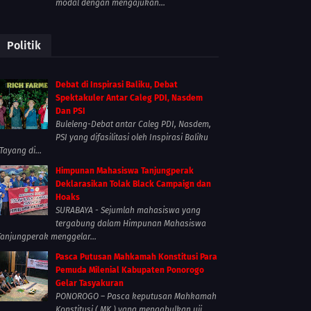
modal dengan mengajukan...
Politik
Debat di Inspirasi Baliku, Debat
Spektakuler Antar Caleg PDI, Nasdem
Dan PSI
Buleleng-Debat antar Caleg PDI, Nasdem,
PSI yang difasilitasi oleh Inspirasi Baliku
Tayang di...
Himpunan Mahasiswa Tanjungperak
Deklarasikan Tolak Black Campaign dan
Hoaks
SURABAYA - Sejumlah mahasiswa yang
tergabung dalam Himpunan Mahasiswa
Tanjungperak menggelar...
Pasca Putusan Mahkamah Konstitusi Para
Pemuda Milenial Kabupaten Ponorogo
Gelar Tasyakuran
PONOROGO – Pasca keputusan Mahkamah
Konstitusi ( MK ) yang mengabulkan uji