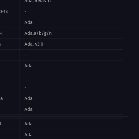
Ada, kelas 12
0-1x
-
Ada
FI
Ada,a/b/g/n
h
Ada, v3.0
-
Ada
-
-
ta
Ada
Ada
l
Ada
l
Ada