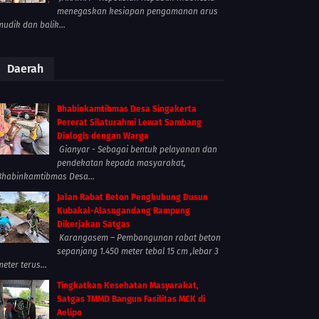
menegaskan kesiapan pengamanan arus
mudik dan balik...
Daerah
Bhabinkamtibmas Desa Singakerta
Pererat Silaturahmi Lewat Sambang
Dialogis dengan Warga
Gianyar - Sebagai bentuk pelayanan dan
pendekatan kepada masyarakat,
Bhabinkamtibmas Desa...
Jalan Rabat Beton Penghubung Dusun
Kubakal-Alasngandang Rampung
Dikerjakan Satgas
Karangasem – Pembangunan rabat beton
sepanjang 1.450 meter tebal 15 cm ,lebar 3
meter terus...
Tingkatkan Kesehatan Masyarakat,
Satgas TMMD Bangun Fasilitas MCK di
Aelipo