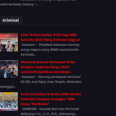
materi terhadap Undang –...
Kriminal
Leher Terikat Handuk, Polisi Duga WNA
Australia Akhiri Hidup di Detensi Imigrasi
Denpasar - Penyebab tewasnya seorang
warga negara asing (WNA) asal Australia
berinisial...
Penemuan Jenazah Perempuan di Kos
Denpasar Gegerkan Warga, Polisi
Lakukan Penyelidikan dan Autopsi
Denpasar – Seorang perempuan berinisial
AS (26), asal Tegal, Jawa Tengah, ditemukan
meninggal...
Kasus Penculikan & Mutilasi WNA Ukraina
Polda Bali Tetapkan Tersangka 7 WNA
Status “Red Notice”
DENPASAR - Kapolda Bali Irjen Pol Daniel
Adityajaya S.H., S.I.K., M.Si., didampingi...