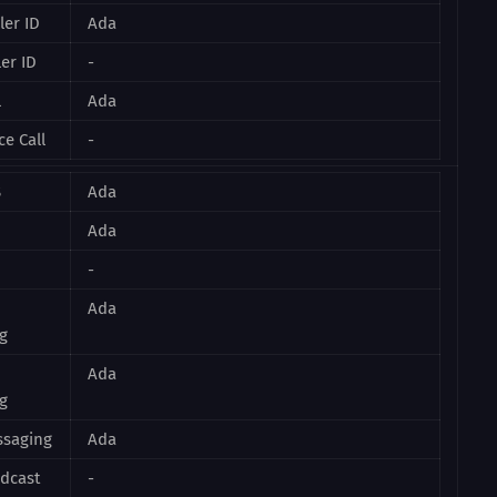
ler ID
Ada
ler ID
-
l
Ada
e Call
-
S
Ada
Ada
-
Ada
g
Ada
g
ssaging
Ada
dcast
-