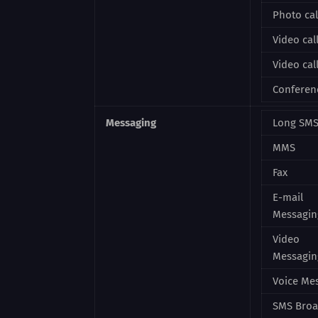
Photo cal
Video cal
Video cal
Conferenc
Messaging
Long SM
MMS
Fax
E-mail
Messagin
Video
Messagin
Voice Me
SMS Broa